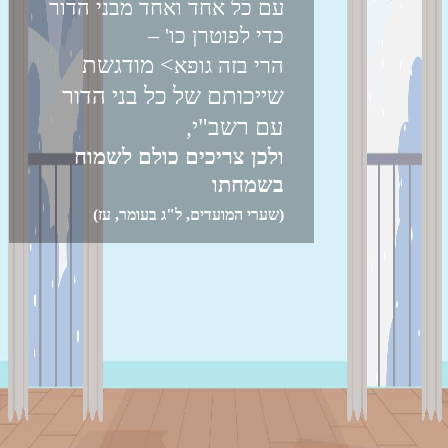
עם כל אחד ואחד מבני הדור
כדי לפוטרן כו' –
> מודגשת
הרי בזה גופא
שייכותם של כל בני הדור
לומדים יקרים
עם רשב"י,
הכיתה החסידית זמינה כעת במסך גדול
ולכן צריכים כולם לשמוח
בשמחתו
בלבד
(שערי המועדים, ל"ג בעומר, עז)