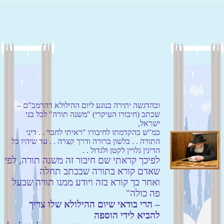
ובהדגשה יתירה בנוגע ליום ההילולא דהרמב"ם –
שכתב (חיבורו העיקרי) "משנה תורה" לכל בני
ישראל,
כמ"ש בהקדמתו לחיבורו "ראיתי לחבר . . דיני
התורה . . בלשון ברורה ודרך קצרה . . עד שיהיו כל
הדינין גלויין לקטן ולגדול . .
לפיכך קראתי שם חיבור זה משנה תורה, לפי
שאדם קורא בתורה שבכתב תחלה
ואחר כך קורא בזה ויודע ממנו תורה שבעל
פה כולה"
– הרי בודאי שיום ההילולא שלו צריך
להביא לידי הוספה