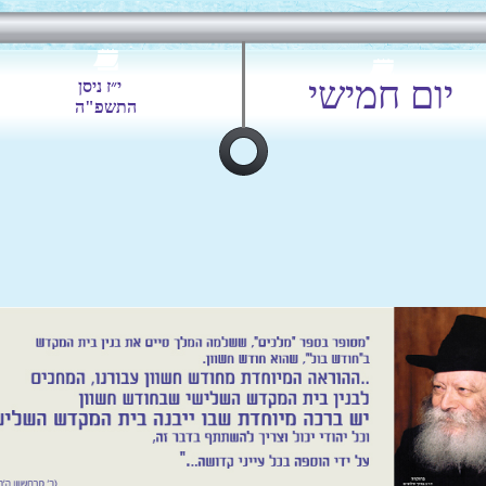
יום חמישי
י״ז ניסן
התשפ"ה