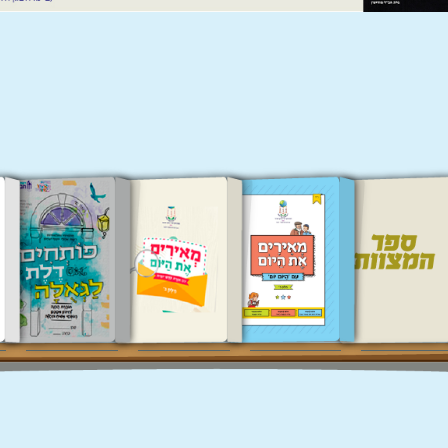
פר המצוות
היום יום
איגרת יומית
משיח וגאולה