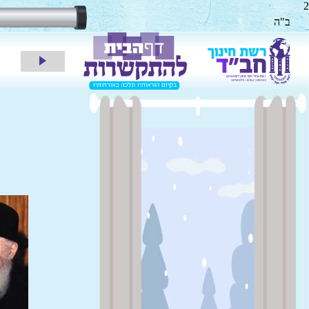
2
ב"ה